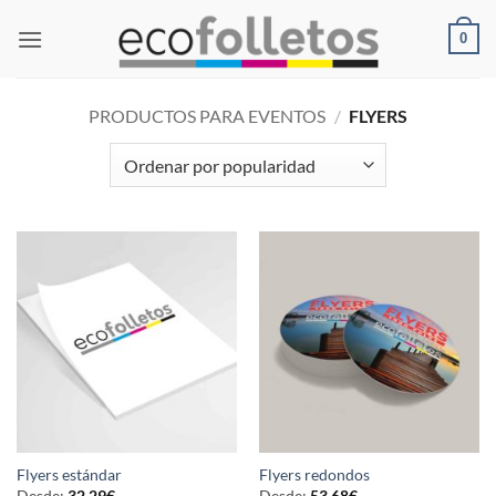
Saltar
0
al
contenido
PRODUCTOS PARA EVENTOS
/
FLYERS
Flyers estándar
Flyers redondos
Desde:
32,29
€
Desde:
53,68
€