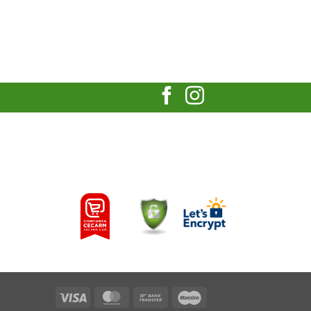
Visa
MasterCard
Bank
Maestro