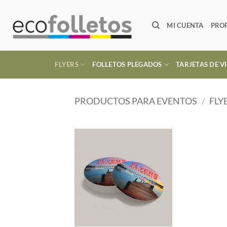
Saltar
al
MI CUENTA
PRO
contenido
FLYERS
FOLLETOS PLEGADOS
TARJETAS DE VI
PRODUCTOS PARA EVENTOS
/
FLY