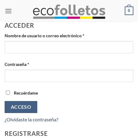
Saltar
0
al
contenido
ACCEDER
Obligatorio
Nombre de usuario o correo electrónico
*
Obligatorio
Contraseña
*
Recuérdame
ACCESO
¿Olvidaste la contraseña?
REGISTRARSE