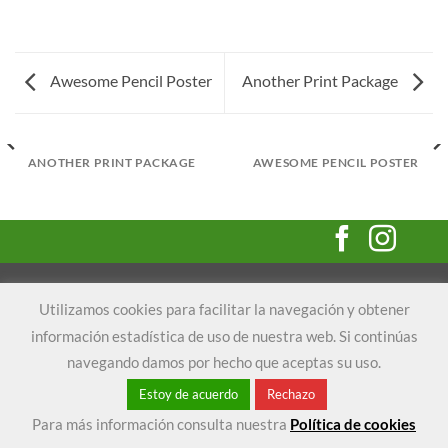
Awesome Pencil Poster
Another Print Package
ANOTHER PRINT PACKAGE
AWESOME PENCIL POSTER
Visa
MasterCard
Bank
Maestro
Utilizamos cookies para facilitar la navegación y obtener
Transfer
información estadística de uso de nuestra web. Si continúas
AVISO LEGAL
TÉRMINOS Y CONDICIONES GENERALES
POLÍTICA DE PRIVACIDAD
POLÍTICA DE COOKIES
navegando damos por hecho que aceptas su uso.
1
Copyright 2026 ©
Ecofolletos
Estoy de acuerdo
Rechazo
Para más información consulta nuestra
Política de cookies